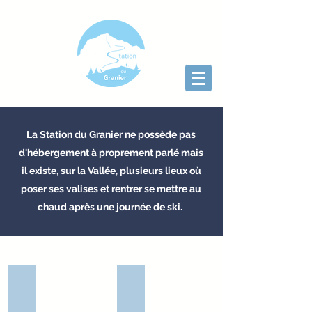
La Station du Granier ne possède pas
d'hébergement à proprement parlé mais
il existe, sur la Vallée, plusieurs lieux où
poser ses valises et rentrer se mettre au
chaud après une journée de ski.
Le Chalet de la Hulotte
Les Gîtes de France
Un
Des
gîte
logements